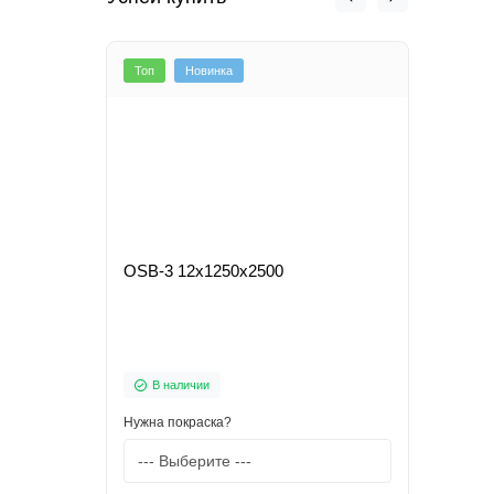
Топ
Новинка
Топ
OSB-3 12х1250x2500
Вагонк
3м)
В наличии
В 
Нужна покраска?
Нужна 