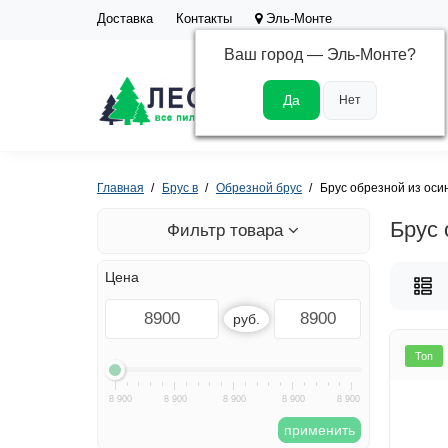
Доставка
Контакты
Эль-Монте
Ваш город —
Эль-Монте
?
Каталог
Главная
Брус в
Обрезной брус
Брус обрезной из оси
Брус 
Фильтр товара
Цена
руб.
Топ
8 900
8 900
8 900
8 900
8 900
применить