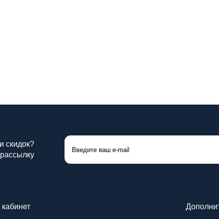
Выбор цвета
0
0
Купить
К
руб. / м²
3600 руб. / м²
 и скидок?
 рассылку
 кабинет
Дополни