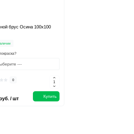
ной брус Осина 100х100
аличии
покраска?
0
Купить
руб. / шт