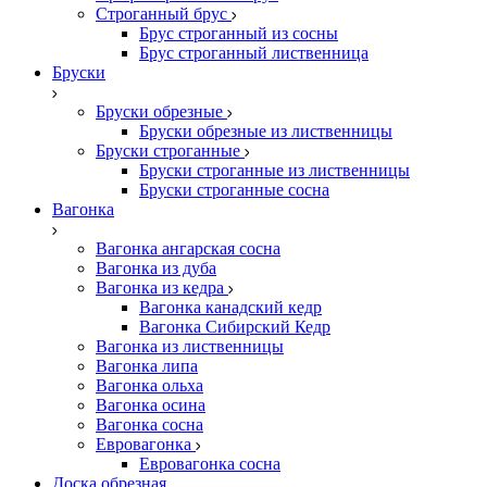
Строганный брус
Брус строганный из сосны
Брус строганный лиственница
Бруски
Бруски обрезные
Бруски обрезные из лиственницы
Бруски строганные
Бруски строганные из лиственницы
Бруски строганные сосна
Вагонка
Вагонка ангарская сосна
Вагонка из дуба
Вагонка из кедра
Вагонка канадский кедр
Вагонка Сибирский Кедр
Вагонка из лиственницы
Вагонка липа
Вагонка ольха
Вагонка осина
Вагонка сосна
Евровагонка
Евровагонка сосна
Доска обрезная