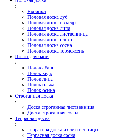
Половая доска
Европол
Половая доска дуб
Половая доска из кедра
Половая доска липа
Половая доска лиственница
Половая доска ольха
Половая доска сосна
Половая доска термоясень
Полок для бани
Полок абаш
Полок кедр
Полок липа
Полок ольха
Полок осина
Строганная доска
Доска строганная лиственница
Доска строганная сосна
Террасная доска
Террасная доска из лиственницы
Террасная доска сосна