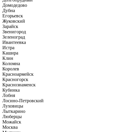
Домодедово
Дубна
Егорьевск
Жуковский
Зарайск
Звенигород
Зеленоград
Ивантеевка
Истра
Кашира
Клин
Коломна
Королев
Красноармейск
Красногорск
Краснознаменск
Кубинка
Лобня
Лосино-Петровский
Луховицы
Лыткарино
Люберцы
Можайск
Москва