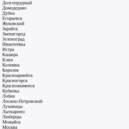
Долгопрудный
Домодедово
Дубна
Егорьевск
Жуковский
Зарайск
Звенигород
Зеленоград
Ивантеевка
Истра
Кашира
Клин
Коломна
Королев
Красноармейск
Красногорск
Краснознаменск
Кубинка
Лобня
Лосино-Петровский
Луховицы
Лыткарино
Люберцы
Можайск
Москва