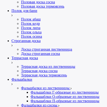
Половая доска сосна
Половая доска термоясень
Полок для бани
Полок абаш
Полок кедр
Полок липа
Полок ольха
Полок осина
Строганная доска
Доска строганная лиственница
Доска строганная сосна
Террасная доска
Террасная доска из лиственницы
Террасная доска сосна
Террасная доска термоясень
Фальшбалки
Фальшбалки из лиственницы
Фальшаблки Г-образные из лиственницы
Фальшаблки О-образные из лиственницы
Фальшаблки П-образные из лиственницы
Фальшбалки из сосны