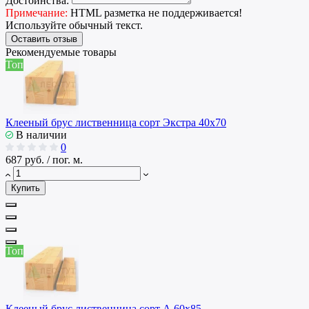
Достоинства:
Примечание:
HTML разметка не поддерживается!
Используйте обычный текст.
Оставить отзыв
Рекомендуемые товары
Топ
Клееный брус лиственница сорт Экстра 40х70
В наличии
0
687 руб. / пог. м.
Купить
Топ
Клееный брус лиственница сорт А 60х85