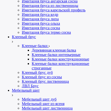
Имитация бруса ангарская сосна
Имитация бруса из лиственницы
Имитация бруса карельский профиль
Имитация бруса кедр
Имитация бруса липа
Имитация бруса ольха
Имитация бруса сосна
Имитация бруса термо сосна
Клееный брус
Клееные балки
Деревянная клееная балка
Клееные балки интерьерные
Клееные балки конструкционные
Клееные балки конструкционные
строганные
Клееный брус дуб
Клееный брус из сосны
Клееный брус лиственница
ЛВЛ Брус
Мебельный щит
Мебельный щит дуб
Мебельный щит из ясеня
Мебельный щит лиственница