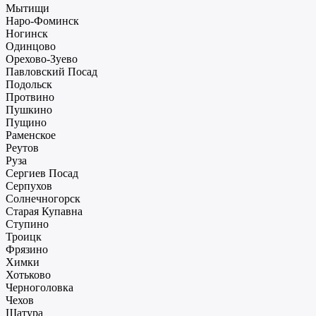
Мытищи
Наро-Фоминск
Ногинск
Одинцово
Орехово-Зуево
Павловский Посад
Подольск
Протвино
Пушкино
Пущино
Раменское
Реутов
Руза
Сергиев Посад
Серпухов
Солнечногорск
Старая Купавна
Ступино
Троицк
Фрязино
Химки
Хотьково
Черноголовка
Чехов
Шатура