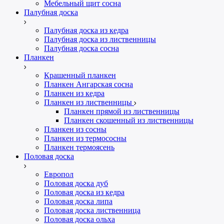
Мебельный щит сосна
Палубная доска
Палубная доска из кедра
Палубная доска из лиственницы
Палубная доска сосна
Планкен
Крашенный планкен
Планкен Ангарская сосна
Планкен из кедра
Планкен из лиственницы
Планкен прямой из лиственницы
Планкен скошенный из лиственницы
Планкен из сосны
Планкен из термососны
Планкен термоясень
Половая доска
Европол
Половая доска дуб
Половая доска из кедра
Половая доска липа
Половая доска лиственница
Половая доска ольха