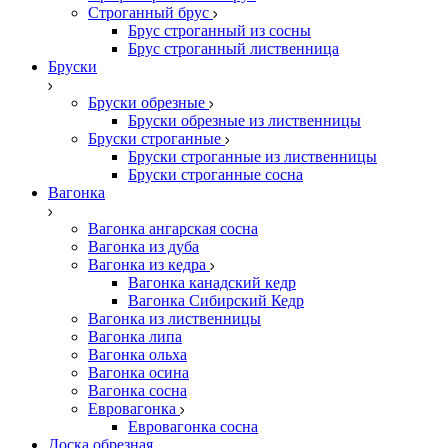
Строганный брус
Брус строганный из сосны
Брус строганный лиственница
Бруски
Бруски обрезные
Бруски обрезные из лиственницы
Бруски строганные
Бруски строганные из лиственницы
Бруски строганные сосна
Вагонка
Вагонка ангарская сосна
Вагонка из дуба
Вагонка из кедра
Вагонка канадский кедр
Вагонка Сибирский Кедр
Вагонка из лиственницы
Вагонка липа
Вагонка ольха
Вагонка осина
Вагонка сосна
Евровагонка
Евровагонка сосна
Доска обрезная