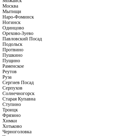
Можайск
Москва
Мытищи
Наро-Фоминск
Ногинск
Одинцово
Орехово-Зуево
Павловский Посад
Подольск
Протвино
Пушкино
Пущино
Раменское
Реутов
Руза
Сергиев Посад
Серпухов
Солнечногорск
Старая Купавна
Ступино
Троицк
Фрязино
Химки
Хотьково
Черноголовка