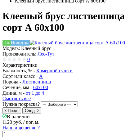
Клееный брус лиственница сорт А 60х100
Клееный брус лиственница
сорт А 60х100
Топ
Новинка
Модель:
Клееный брус
Производитель:
Лес-Тут
0
Характеристики
Влажность, % -
Камерной сушки
Сорт или класс -
А
Порода -
Лиственница
Сечение, мм -
60x100
Длина, м -
от 1 до 4
Смотреть все
Нужна покраска?
Пред.
След.
В наличии
1120 руб.
/ пог. м.
Нашли дешевле ?