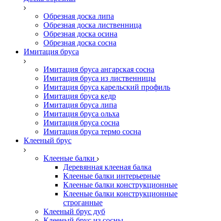
Обрезная доска липа
Обрезная доска лиственница
Обрезная доска осина
Обрезная доска сосна
Имитация бруса
Имитация бруса ангарская сосна
Имитация бруса из лиственницы
Имитация бруса карельский профиль
Имитация бруса кедр
Имитация бруса липа
Имитация бруса ольха
Имитация бруса сосна
Имитация бруса термо сосна
Клееный брус
Клееные балки
Деревянная клееная балка
Клееные балки интерьерные
Клееные балки конструкционные
Клееные балки конструкционные
строганные
Клееный брус дуб
Клееный брус из сосны