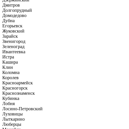
Дмитров
Долгопрудный
Домодедово
Дубна
Егорьевск
Жуковский
Зарайск
Звенигород
Зеленоград
Ивантеевка
Истра
Кашира
Клин
Коломна
Королев
Красноармейск
Красногорск
Краснознаменск
Кубинка
Лобня
Лосино-Петровский
Луховицы
Лыткарино
Люберцы