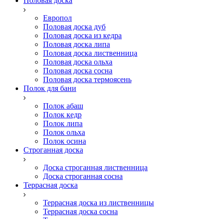
Половая доска
Европол
Половая доска дуб
Половая доска из кедра
Половая доска липа
Половая доска лиственница
Половая доска ольха
Половая доска сосна
Половая доска термоясень
Полок для бани
Полок абаш
Полок кедр
Полок липа
Полок ольха
Полок осина
Строганная доска
Доска строганная лиственница
Доска строганная сосна
Террасная доска
Террасная доска из лиственницы
Террасная доска сосна