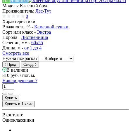
Топ
Новинка
Модель:
Клееный брус
Производитель:
Лес-Тут
0
Характеристики
Влажность, % -
Камерной сушки
Сорт или класс -
Экстра
Порода -
Лиственница
Сечение, мм -
60x55
Длина, м -
от 1 до 4
Смотреть все
Нужна покраска?
Пред.
След.
В наличии
810 руб.
/ пог. м.
Нашли дешевле ?
Купить
Купить в 1 клик
Вконтакте
Одноклассники