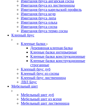
Имитация бруса ангарская сосна
Имитация бруса из лиственницы
Имитация бруса карельский профиль
Имитация бруса кедр
Имитация бруса липа
Имитация бруса ольха
Имитация бруса сосна
Имитация бруса термо сосна
Клееный брус
Клееные балки
Деревянная клееная балка
Клееные балки интерьерные
Клееные балки конструкционные
Клееные балки конструкционные
строганные
Клееный брус дуб
Клееный брус из сосны
Клееный брус лиственница
ЛВЛ Брус
Мебельный щит
Мебельный щит дуб
Мебельный щит из ясеня
Мебельный щит лиственница