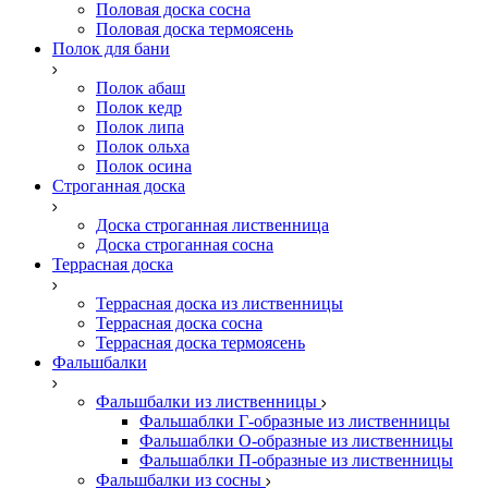
Половая доска сосна
Половая доска термоясень
Полок для бани
Полок абаш
Полок кедр
Полок липа
Полок ольха
Полок осина
Строганная доска
Доска строганная лиственница
Доска строганная сосна
Террасная доска
Террасная доска из лиственницы
Террасная доска сосна
Террасная доска термоясень
Фальшбалки
Фальшбалки из лиственницы
Фальшаблки Г-образные из лиственницы
Фальшаблки О-образные из лиственницы
Фальшаблки П-образные из лиственницы
Фальшбалки из сосны