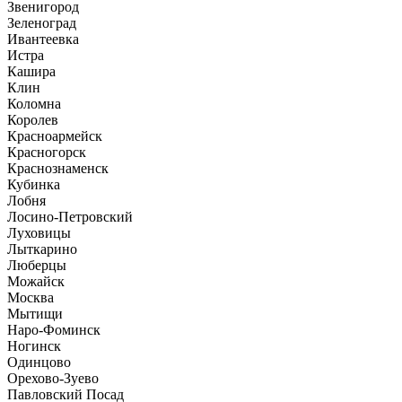
Звенигород
Зеленоград
Ивантеевка
Истра
Кашира
Клин
Коломна
Королев
Красноармейск
Красногорск
Краснознаменск
Кубинка
Лобня
Лосино-Петровский
Луховицы
Лыткарино
Люберцы
Можайск
Москва
Мытищи
Наро-Фоминск
Ногинск
Одинцово
Орехово-Зуево
Павловский Посад