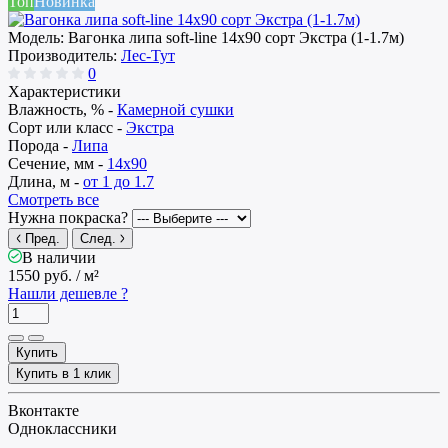
Топ
Новинка
Модель:
Вагонка липа soft-line 14х90 сорт Экстра (1-1.7м)
Производитель:
Лес-Тут
0
Характеристики
Влажность, % -
Камерной сушки
Сорт или класс -
Экстра
Порода -
Липа
Сечение, мм -
14x90
Длина, м -
от 1 до 1.7
Смотреть все
Нужна покраска?
Пред.
След.
В наличии
1550 руб.
/ м²
Нашли дешевле ?
Купить
Купить в 1 клик
Вконтакте
Одноклассники