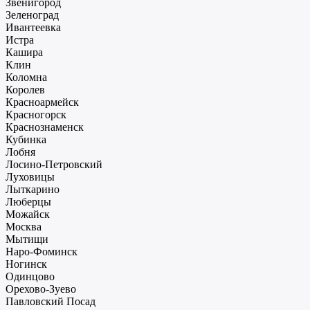
Звенигород
Зеленоград
Ивантеевка
Истра
Кашира
Клин
Коломна
Королев
Красноармейск
Красногорск
Краснознаменск
Кубинка
Лобня
Лосино-Петровский
Луховицы
Лыткарино
Люберцы
Можайск
Москва
Мытищи
Наро-Фоминск
Ногинск
Одинцово
Орехово-Зуево
Павловский Посад