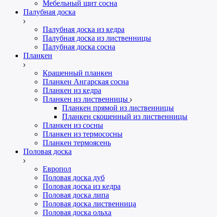
Мебельный щит сосна
Палубная доска
Палубная доска из кедра
Палубная доска из лиственницы
Палубная доска сосна
Планкен
Крашенный планкен
Планкен Ангарская сосна
Планкен из кедра
Планкен из лиственницы
Планкен прямой из лиственницы
Планкен скошенный из лиственницы
Планкен из сосны
Планкен из термососны
Планкен термоясень
Половая доска
Европол
Половая доска дуб
Половая доска из кедра
Половая доска липа
Половая доска лиственница
Половая доска ольха