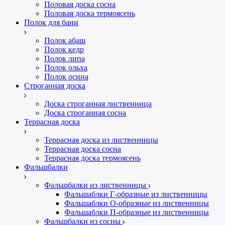
Половая доска сосна
Половая доска термоясень
Полок для бани
Полок абаш
Полок кедр
Полок липа
Полок ольха
Полок осина
Строганная доска
Доска строганная лиственница
Доска строганная сосна
Террасная доска
Террасная доска из лиственницы
Террасная доска сосна
Террасная доска термоясень
Фальшбалки
Фальшбалки из лиственницы
Фальшаблки Г-образные из лиственницы
Фальшаблки О-образные из лиственницы
Фальшаблки П-образные из лиственницы
Фальшбалки из сосны