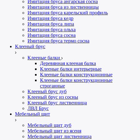
Имитация бруса ангарская сосна
Имитация бруса из лиственницы
Имитация бруса карельский профиль
Имитация бруса кедр
Имитация бруса липа
Имитация бруса ольха
Имитация бруса сосна
Имитация бруса термо сосна
Клееный брус
Клееные балки
Деревянная клееная балка
Клееные балки интерьерные
Клееные балки конструкционные
Клееные балки конструкционные
строганные
Клееный брус дуб
Клееный брус из сосны
Клееный брус лиственница
ЛВЛ Брус
Мебельный щит
Мебельный щит дуб
Мебельный щит из ясеня
Мебельный щит лиственница