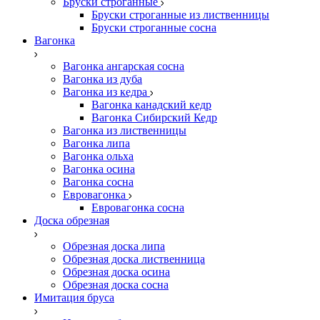
Бруски строганные
Бруски строганные из лиственницы
Бруски строганные сосна
Вагонка
Вагонка ангарская сосна
Вагонка из дуба
Вагонка из кедра
Вагонка канадский кедр
Вагонка Сибирский Кедр
Вагонка из лиственницы
Вагонка липа
Вагонка ольха
Вагонка осина
Вагонка сосна
Евровагонка
Евровагонка сосна
Доска обрезная
Обрезная доска липа
Обрезная доска лиственница
Обрезная доска осина
Обрезная доска сосна
Имитация бруса