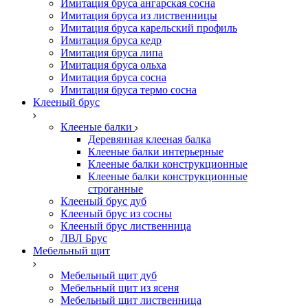
Имитация бруса ангарская сосна
Имитация бруса из лиственницы
Имитация бруса карельский профиль
Имитация бруса кедр
Имитация бруса липа
Имитация бруса ольха
Имитация бруса сосна
Имитация бруса термо сосна
Клееный брус
Клееные балки
Деревянная клееная балка
Клееные балки интерьерные
Клееные балки конструкционные
Клееные балки конструкционные
строганные
Клееный брус дуб
Клееный брус из сосны
Клееный брус лиственница
ЛВЛ Брус
Мебельный щит
Мебельный щит дуб
Мебельный щит из ясеня
Мебельный щит лиственница