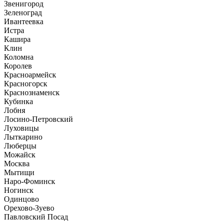
Звенигород
Зеленоград
Ивантеевка
Истра
Кашира
Клин
Коломна
Королев
Красноармейск
Красногорск
Краснознаменск
Кубинка
Лобня
Лосино-Петровский
Луховицы
Лыткарино
Люберцы
Можайск
Москва
Мытищи
Наро-Фоминск
Ногинск
Одинцово
Орехово-Зуево
Павловский Посад