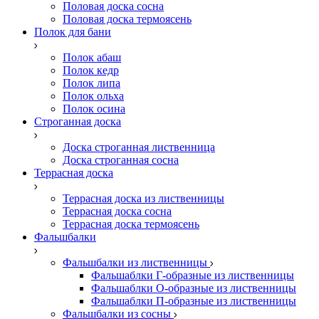
Половая доска сосна
Половая доска термоясень
Полок для бани
Полок абаш
Полок кедр
Полок липа
Полок ольха
Полок осина
Строганная доска
Доска строганная лиственница
Доска строганная сосна
Террасная доска
Террасная доска из лиственницы
Террасная доска сосна
Террасная доска термоясень
Фальшбалки
Фальшбалки из лиственницы
Фальшаблки Г-образные из лиственницы
Фальшаблки О-образные из лиственницы
Фальшаблки П-образные из лиственницы
Фальшбалки из сосны