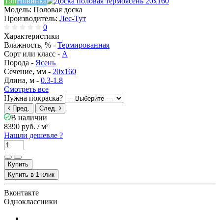
Топ
Новинка
Модель:
Половая доска
Производитель:
Лес-Тут
0
Характеристики
Влажность, % -
Термированная
Сорт или класс -
А
Порода -
Ясень
Сечение, мм -
20x160
Длина, м -
0.3-1.8
Смотреть все
Нужна покраска?
Пред.
След.
В наличии
8390 руб.
/ м²
Нашли дешевле ?
Купить
Купить в 1 клик
Вконтакте
Одноклассники