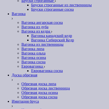
Бруски строганные
Бруски строганные из лиственницы
Бруски строганные сосна
Вагонка
Вагонка ангарская сосна
Вагонка из дуба
Вагонка из кедра
Вагонка канадский кедр
Вагонка Сибирский Кедр
Вагонка из лиственницы
Вагонка липа
Вагонка ольха
Вагонка осина
Вагонка сосна
Евровагонка
Евровагонка сосна
Доска обрезная
Обрезная доска липа
Обрезная доска лиственница
Обрезная доска осина
Обрезная доска сосна
Имитация бруса