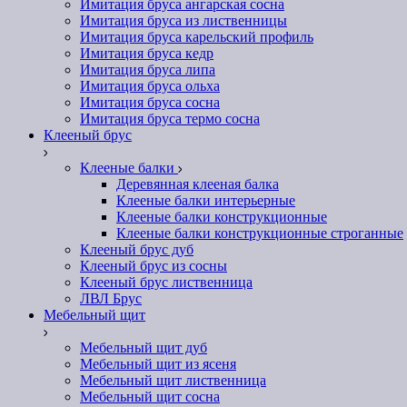
Имитация бруса ангарская сосна
Имитация бруса из лиственницы
Имитация бруса карельский профиль
Имитация бруса кедр
Имитация бруса липа
Имитация бруса ольха
Имитация бруса сосна
Имитация бруса термо сосна
Клееный брус
Клееные балки
Деревянная клееная балка
Клееные балки интерьерные
Клееные балки конструкционные
Клееные балки конструкционные строганные
Клееный брус дуб
Клееный брус из сосны
Клееный брус лиственница
ЛВЛ Брус
Мебельный щит
Мебельный щит дуб
Мебельный щит из ясеня
Мебельный щит лиственница
Мебельный щит сосна