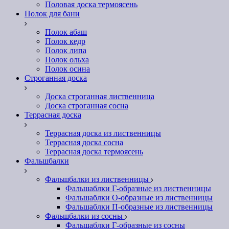
Половая доска термоясень
Полок для бани
Полок абаш
Полок кедр
Полок липа
Полок ольха
Полок осина
Строганная доска
Доска строганная лиственница
Доска строганная сосна
Террасная доска
Террасная доска из лиственницы
Террасная доска сосна
Террасная доска термоясень
Фальшбалки
Фальшбалки из лиственницы
Фальшаблки Г-образные из лиственницы
Фальшаблки О-образные из лиственницы
Фальшаблки П-образные из лиственницы
Фальшбалки из сосны
Фальшаблки Г-образные из сосны