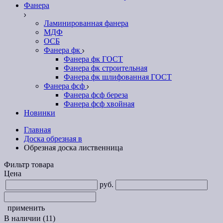
Фанера
Ламинированная фанера
МДФ
ОСБ
Фанера фк
Фанера фк ГОСТ
Фанера фк строительная
Фанера фк шлифованная ГОСТ
Фанера фсф
Фанера фсф береза
Фанера фсф хвойная
Новинки
Главная
Доска обрезная в
Обрезная доска лиственница
Фильтр товара
Цена
руб.
применить
В наличии
(11)