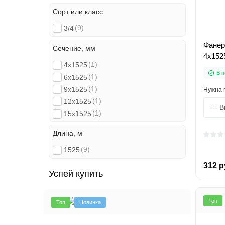
Сорт или класс
(9)
3/4
Фанер
Сечение, мм
4х152
(1)
4x1525
В н
(1)
6x1525
(1)
9x1525
Нужна 
(1)
12x1525
(1)
15x1525
(1)
18x1525
Длина, м
(1)
21x1525
(9)
(1)
1525
24x1525
(1)
30x1525
312 р
Успей купить
Топ
Топ
Новинка