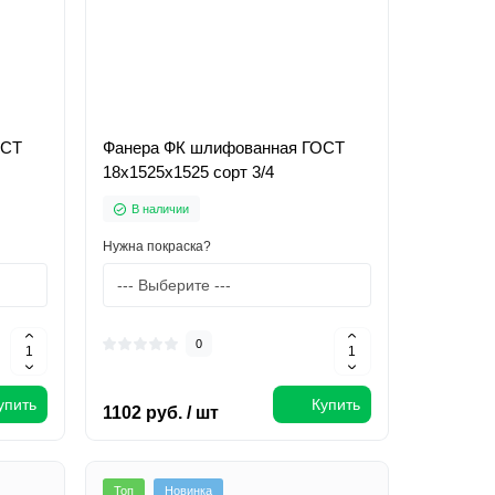
ОСТ
Фанера ФК шлифованная ГОСТ
18х1525х1525 сорт 3/4
В наличии
Нужна покраска?
0
упить
Купить
1102 руб. / шт
Топ
Новинка