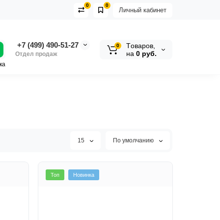
0
0
Личный кабинет
+7 (499) 490-51-27
Tоваров,
0
на
0 руб.
Отдел продаж
ка
15
По умолчанию
Топ
Новинка