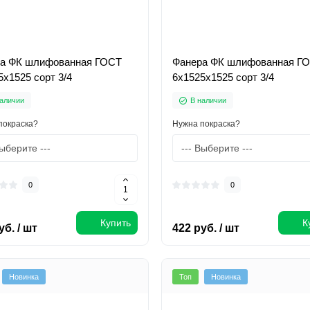
а ФК шлифованная ГОСТ
Фанера ФК шлифованная Г
5х1525 сорт 3/4
6х1525х1525 сорт 3/4
аличии
В наличии
покраска?
Нужна покраска?
0
0
Купить
К
уб. / шт
422 руб. / шт
Новинка
Топ
Новинка