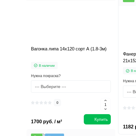
Вагонка липа 14х120 сорт А (1.8-3м)
Фанер
21х15
В наличии
В н
Нужна покраска?
Нужна 
0
Купить
1700 руб. / м²
1182 