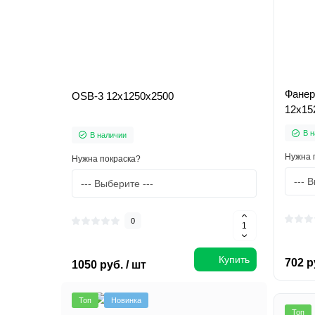
Фанер
OSB-3 12х1250x2500
12х15
В н
В наличии
Нужна 
Нужна покраска?
0
Купить
702 р
1050 руб. / шт
Топ
Новинка
Топ