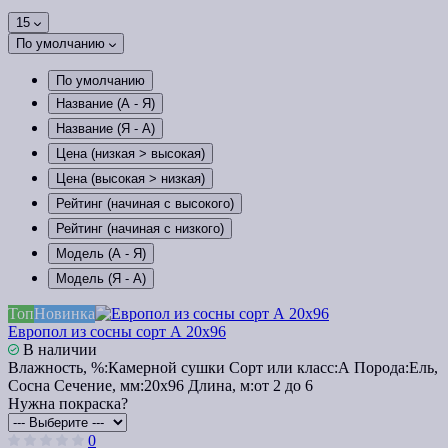
15
По умолчанию
По умолчанию
Название (А - Я)
Название (Я - А)
Цена (низкая > высокая)
Цена (высокая > низкая)
Рейтинг (начиная с высокого)
Рейтинг (начиная с низкого)
Модель (А - Я)
Модель (Я - А)
Топ
Новинка
Европол из сосны сорт А 20х96
В наличии
Влажность, %:
Камерной сушки
Сорт или класс:
А
Порода:
Ель,
Сосна
Сечение, мм:
20x96
Длина, м:
от 2 до 6
Нужна покраска?
0