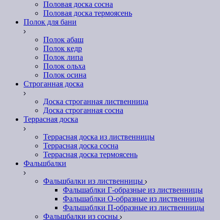
Половая доска сосна
Половая доска термоясень
Полок для бани
Полок абаш
Полок кедр
Полок липа
Полок ольха
Полок осина
Строганная доска
Доска строганная лиственница
Доска строганная сосна
Террасная доска
Террасная доска из лиственницы
Террасная доска сосна
Террасная доска термоясень
Фальшбалки
Фальшбалки из лиственницы
Фальшаблки Г-образные из лиственницы
Фальшаблки О-образные из лиственницы
Фальшаблки П-образные из лиственницы
Фальшбалки из сосны