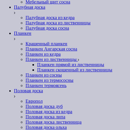
Мебельный щит сосна
Палубная доска
Палубная доска из кедра
Палубная доска из лиственницы
Палубная доска сосна
Планкен
Крашенный планкен
Планкен Ангарская сосна
Планкен из кедра
Планкен из лиственницы
Планкен прямой из лиственницы
Планкен скошенный из лиственницы
Планкен из сосны
Планкен из термососны
Планкен термоясень
Половая доска
Европол
Половая доска дуб
Половая доска из кедра
Половая доска липа
Половая доска лиственница
Половая доска ольха