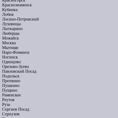
Красногорск
Краснознаменск
Кубинка
Лобня
Лосино-Петровский
Луховицы
Лыткарино
Люберцы
Можайск
Москва
Мытищи
Наро-Фоминск
Ногинск
Одинцово
Орехово-Зуево
Павловский Посад
Подольск
Протвино
Пушкино
Пущино
Раменское
Реутов
Руза
Сергиев Посад
Серпухов