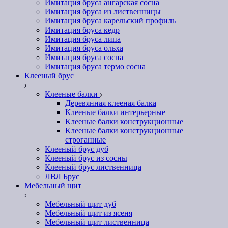
Имитация бруса ангарская сосна
Имитация бруса из лиственницы
Имитация бруса карельский профиль
Имитация бруса кедр
Имитация бруса липа
Имитация бруса ольха
Имитация бруса сосна
Имитация бруса термо сосна
Клееный брус
Клееные балки
Деревянная клееная балка
Клееные балки интерьерные
Клееные балки конструкционные
Клееные балки конструкционные
строганные
Клееный брус дуб
Клееный брус из сосны
Клееный брус лиственница
ЛВЛ Брус
Мебельный щит
Мебельный щит дуб
Мебельный щит из ясеня
Мебельный щит лиственница