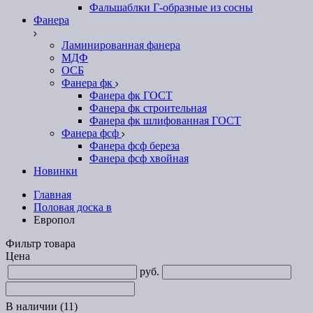
Фальшаблки Г-образные из сосны
Фанера
Ламинированная фанера
МДФ
ОСБ
Фанера фк
Фанера фк ГОСТ
Фанера фк строительная
Фанера фк шлифованная ГОСТ
Фанера фсф
Фанера фсф береза
Фанера фсф хвойная
Новинки
Главная
Половая доска в
Европол
Фильтр товара
Цена
руб.
В наличии
(11)