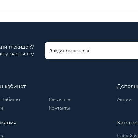
ций и скидок?
ашу рассылку
й кабинет
Дополн
 Кабинет
Рассылка
Акции
ки
Контакты
мация
Катего
ка
Блок-Хау