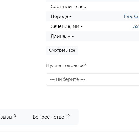
Сорт или класс -
Порода -
Ель
,
С
Сечение, мм -
35
Длина, м -
Смотреть все
Нужна покраска?
0
0
тзывы
Вопрос - ответ