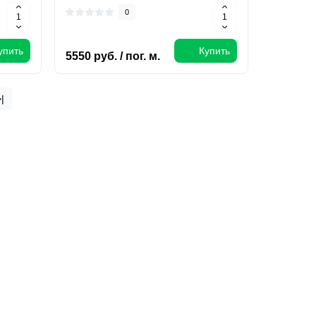
0
упить
Купить
5550 руб. / пог. м.
>|