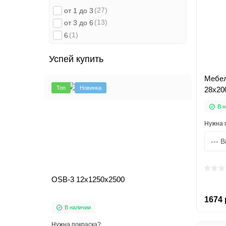
(27)
(2)
от 1 до 3
28x400
(13)
(3)
от 3 до 6
28x500
(1)
(3)
6
28x600
(2)
28x800
Успей купить
(2)
40x300
(2)
40x400
Мебел
(3)
40x500
Топ
Новинка
28х20
(3)
40x600
В н
Нужна 
OSB-3 12х1250x2500
1674 
В наличии
Нужна покраска?