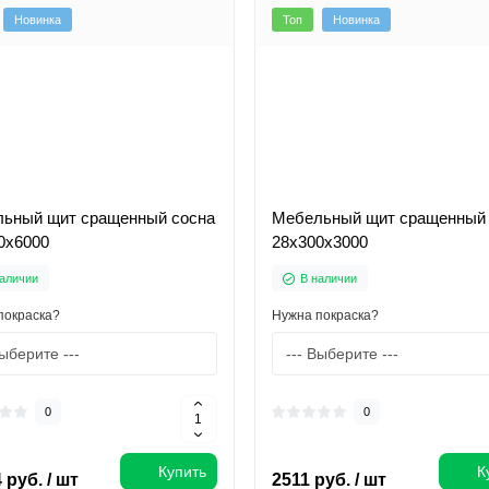
Новинка
Топ
Новинка
ьный щит сращенный сосна
Мебельный щит сращенный 
0х6000
28х300х3000
аличии
В наличии
покраска?
Нужна покраска?
0
0
Купить
К
 руб. / шт
2511 руб. / шт