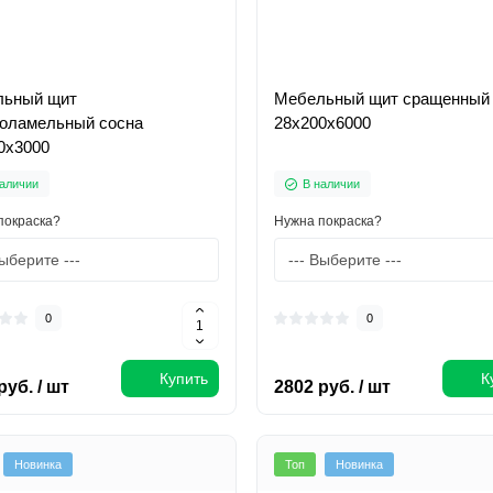
ьный щит
Мебельный щит сращенный 
оламельный сосна
28х200х6000
0х3000
аличии
В наличии
покраска?
Нужна покраска?
0
0
Купить
К
руб. / шт
2802 руб. / шт
Новинка
Топ
Новинка