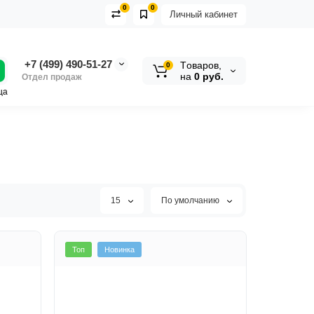
0
0
Личный кабинет
+7 (499) 490-51-27
Tоваров,
0
на
0 руб.
Отдел продаж
ца
15
По умолчанию
Топ
Новинка