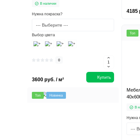
В наличии
4185 
Нужна покраска?
Топ
Выбор цвета
0
Купить
3600 руб. / м²
Мебел
Топ
Новинка
40х60
В н
Нужна 