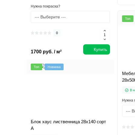
Нужна покраска?
Топ
0
Купить
1700 руб. / м²
Топ
Новинка
Мебел
28х50
В н
Нужна 
Блок хаус лиственница 28х140 сорт
А