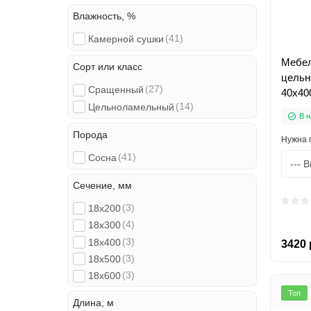
Влажность, %
(41)
Камерной сушки
Мебел
Сорт или класс
цельн
(27)
Сращенный
40х40
(14)
Цельноламельный
В н
Порода
Нужна 
(41)
Сосна
Сечение, мм
(3)
18x200
(4)
18x300
(3)
18x400
3420 
(3)
18x500
(3)
18x600
(3)
28x200
Топ
Длина, м
(2)
28x300