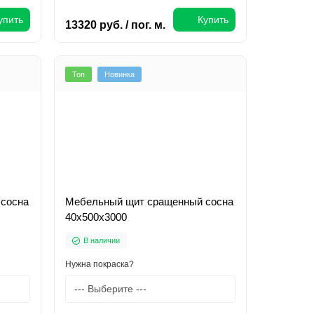
упить
Купить
13320 руб. / пог. м.
Топ
Новинка
сосна
Мебельный щит сращенный сосна
40х500х3000
В наличии
Нужна покраска?