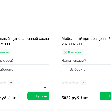
ьный щит сращенный сосна
Мебельный щит сращенный 
0х3000
28х300х6000
аличии
В наличии
покраска?
Нужна покраска?
0
0
Купить
К
руб. / шт
5022 руб. / шт