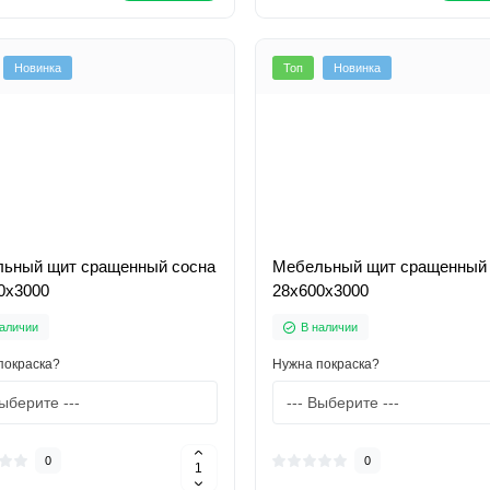
Новинка
Топ
Новинка
ьный щит сращенный сосна
Мебельный щит сращенный 
0х3000
28х600х3000
аличии
В наличии
покраска?
Нужна покраска?
0
0