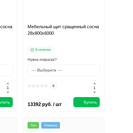
сосна
Мебельный щит сращенный сосна
28х800х6000
В наличии
Нужна покраска?
0
упить
Купить
13392 руб. / шт
Топ
Новинка