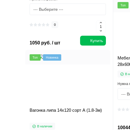
Топ
0
Купить
1050 руб. / шт
Мебел
Топ
Новинка
28х60
В н
Нужна 
Вагонка липа 14х120 сорт А (1.8-3м)
В наличии
10044