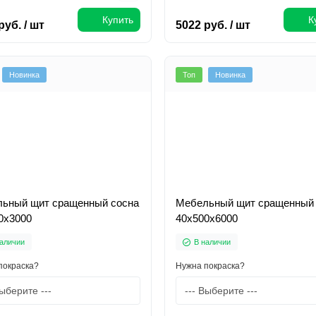
Купить
К
руб. / шт
5022 руб. / шт
Новинка
Топ
Новинка
ьный щит сращенный сосна
Мебельный щит сращенный 
0х3000
40х500х6000
аличии
В наличии
покраска?
Нужна покраска?