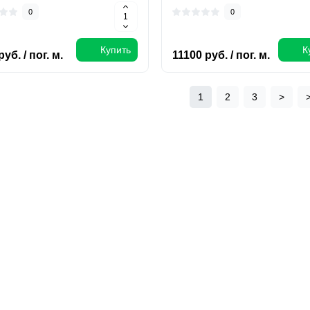
0
0
Купить
К
уб. / пог. м.
11100 руб. / пог. м.
1
2
3
>