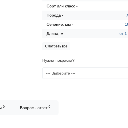
Сорт или класс -
Порода -
Сечение, мм -
1
Длина, м -
от 1
Смотреть все
Нужна покраска?
0
0
вы
Вопрос - ответ