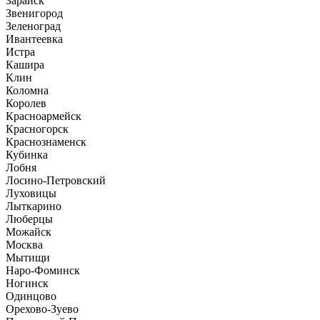
Зарайск
Звенигород
Зеленоград
Ивантеевка
Истра
Кашира
Клин
Коломна
Королев
Красноармейск
Красногорск
Краснознаменск
Кубинка
Лобня
Лосино-Петровский
Луховицы
Лыткарино
Люберцы
Можайск
Москва
Мытищи
Наро-Фоминск
Ногинск
Одинцово
Орехово-Зуево