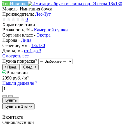
Топ
Новинка
Модель:
Имитация бруса
Производитель:
Лес-Тут
0
Характеристики
Влажность, % -
Камерной сушки
Сорт или класс -
Экстра
Порода -
Липа
Сечение, мм -
18x130
Длина, м -
от 1 до 3
Смотреть все
Нужна покраска?
Пред.
След.
В наличии
2990 руб.
/ м²
Нашли дешевле ?
Купить
Купить в 1 клик
Вконтакте
Одноклассники