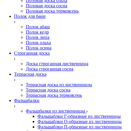
Половая доска ольха
Половая доска сосна
Половая доска термоясень
Полок для бани
Полок абаш
Полок кедр
Полок липа
Полок ольха
Полок осина
Строганная доска
Доска строганная лиственница
Доска строганная сосна
Террасная доска
Террасная доска из лиственницы
Террасная доска сосна
Террасная доска термоясень
Фальшбалки
Фальшбалки из лиственницы
Фальшаблки Г-образные из лиственницы
Фальшаблки О-образные из лиственницы
Фальшаблки П-образные из лиственницы