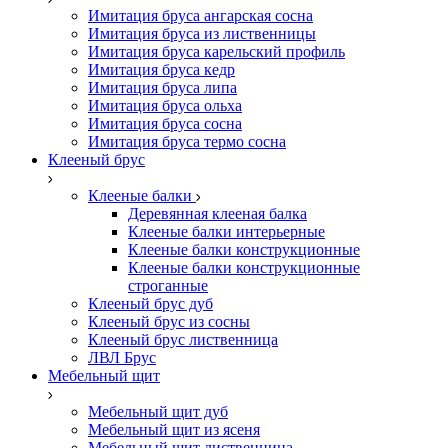
Имитация бруса ангарская сосна
Имитация бруса из лиственницы
Имитация бруса карельский профиль
Имитация бруса кедр
Имитация бруса липа
Имитация бруса ольха
Имитация бруса сосна
Имитация бруса термо сосна
Клееный брус
Клееные балки
Деревянная клееная балка
Клееные балки интерьерные
Клееные балки конструкционные
Клееные балки конструкционные
строганные
Клееный брус дуб
Клееный брус из сосны
Клееный брус лиственница
ЛВЛ Брус
Мебельный щит
Мебельный щит дуб
Мебельный щит из ясеня
Мебельный щит лиственница