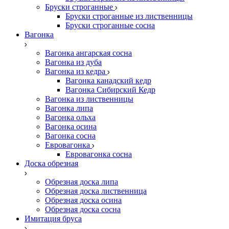
Бруски строганные
Бруски строганные из лиственницы
Бруски строганные сосна
Вагонка
Вагонка ангарская сосна
Вагонка из дуба
Вагонка из кедра
Вагонка канадский кедр
Вагонка Сибирский Кедр
Вагонка из лиственницы
Вагонка липа
Вагонка ольха
Вагонка осина
Вагонка сосна
Евровагонка
Евровагонка сосна
Доска обрезная
Обрезная доска липа
Обрезная доска лиственница
Обрезная доска осина
Обрезная доска сосна
Имитация бруса