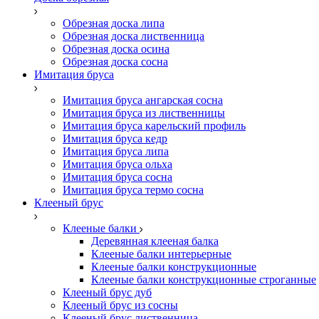
Обрезная доска липа
Обрезная доска лиственница
Обрезная доска осина
Обрезная доска сосна
Имитация бруса
Имитация бруса ангарская сосна
Имитация бруса из лиственницы
Имитация бруса карельский профиль
Имитация бруса кедр
Имитация бруса липа
Имитация бруса ольха
Имитация бруса сосна
Имитация бруса термо сосна
Клееный брус
Клееные балки
Деревянная клееная балка
Клееные балки интерьерные
Клееные балки конструкционные
Клееные балки конструкционные строганные
Клееный брус дуб
Клееный брус из сосны
Клееный брус лиственница