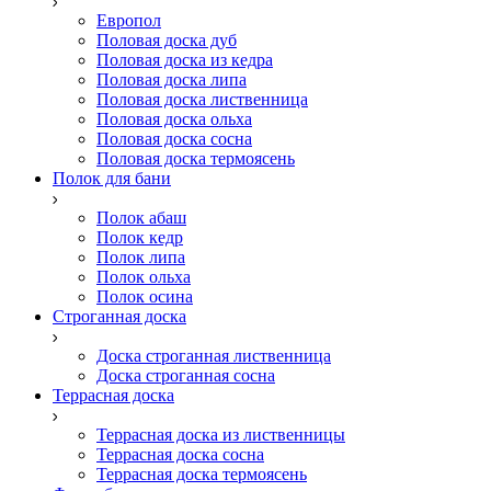
Европол
Половая доска дуб
Половая доска из кедра
Половая доска липа
Половая доска лиственница
Половая доска ольха
Половая доска сосна
Половая доска термоясень
Полок для бани
Полок абаш
Полок кедр
Полок липа
Полок ольха
Полок осина
Строганная доска
Доска строганная лиственница
Доска строганная сосна
Террасная доска
Террасная доска из лиственницы
Террасная доска сосна
Террасная доска термоясень