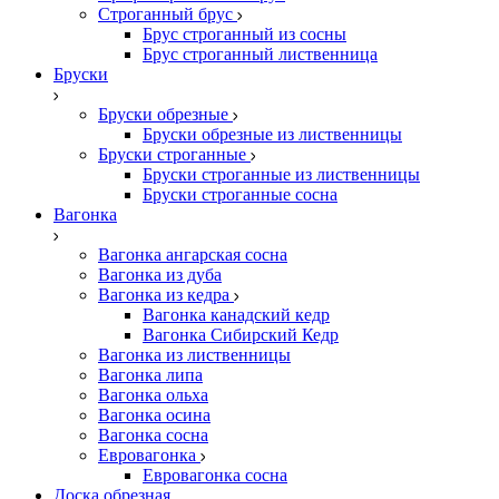
Строганный брус
Брус строганный из сосны
Брус строганный лиственница
Бруски
Бруски обрезные
Бруски обрезные из лиственницы
Бруски строганные
Бруски строганные из лиственницы
Бруски строганные сосна
Вагонка
Вагонка ангарская сосна
Вагонка из дуба
Вагонка из кедра
Вагонка канадский кедр
Вагонка Сибирский Кедр
Вагонка из лиственницы
Вагонка липа
Вагонка ольха
Вагонка осина
Вагонка сосна
Евровагонка
Евровагонка сосна
Доска обрезная