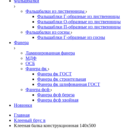
Фальшбалки
Фальшбалки из лиственницы
Фальшаблки Г-образные из лиственницы
Фальшаблки О-образные из лиственницы
Фальшаблки П-образные из лиственницы
Фальшбалки из сосны
Фальшаблки Г-образные из сосны
Фанера
Ламинированная фанера
МДФ
ОСБ
Фанера фк
Фанера фк ГОСТ
Фанера фк строительная
Фанера фк шлифованная ГОСТ
Фанера фсф
Фанера фсф береза
Фанера фсф хвойная
Новинки
Главная
Клееный брус в
Клееная балка конструкционная 140х500