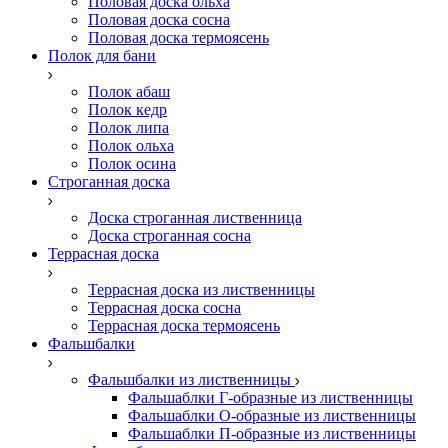
Половая доска ольха
Половая доска сосна
Половая доска термоясень
Полок для бани
Полок абаш
Полок кедр
Полок липа
Полок ольха
Полок осина
Строганная доска
Доска строганная лиственница
Доска строганная сосна
Террасная доска
Террасная доска из лиственницы
Террасная доска сосна
Террасная доска термоясень
Фальшбалки
Фальшбалки из лиственницы
Фальшаблки Г-образные из лиственницы
Фальшаблки О-образные из лиственницы
Фальшаблки П-образные из лиственницы