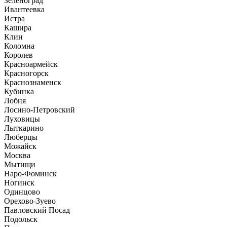
Зеленоград
Ивантеевка
Истра
Кашира
Клин
Коломна
Королев
Красноармейск
Красногорск
Краснознаменск
Кубинка
Лобня
Лосино-Петровский
Луховицы
Лыткарино
Люберцы
Можайск
Москва
Мытищи
Наро-Фоминск
Ногинск
Одинцово
Орехово-Зуево
Павловский Посад
Подольск