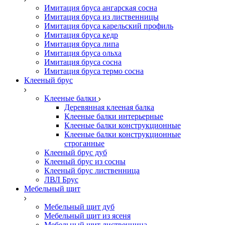
Имитация бруса ангарская сосна
Имитация бруса из лиственницы
Имитация бруса карельский профиль
Имитация бруса кедр
Имитация бруса липа
Имитация бруса ольха
Имитация бруса сосна
Имитация бруса термо сосна
Клееный брус
Клееные балки
Деревянная клееная балка
Клееные балки интерьерные
Клееные балки конструкционные
Клееные балки конструкционные
строганные
Клееный брус дуб
Клееный брус из сосны
Клееный брус лиственница
ЛВЛ Брус
Мебельный щит
Мебельный щит дуб
Мебельный щит из ясеня
Мебельный щит лиственница