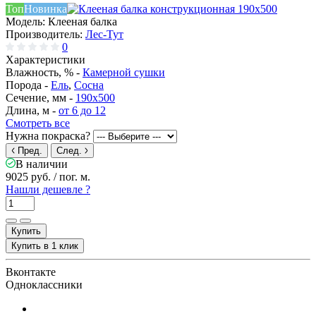
Топ
Новинка
Модель:
Клееная балка
Производитель:
Лес-Тут
0
Характеристики
Влажность, % -
Камерной сушки
Порода -
Ель
,
Сосна
Сечение, мм -
190x500
Длина, м -
от 6 до 12
Смотреть все
Нужна покраска?
Пред.
След.
В наличии
9025 руб.
/ пог. м.
Нашли дешевле ?
Купить
Купить в 1 клик
Вконтакте
Одноклассники