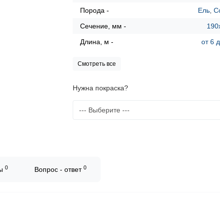
Порода -
Ель
,
С
Сечение, мм -
190
Длина, м -
от 6 
Смотреть все
Нужна покраска?
0
0
вы
Вопрос - ответ