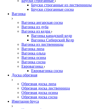
Бруски строганные
Бруски строганные из лиственницы
Бруски строганные сосна
Вагонка
Вагонка ангарская сосна
Вагонка из дуба
Вагонка из кедра
Вагонка канадский кедр
Вагонка Сибирский Кедр
Вагонка из лиственницы
Вагонка липа
Вагонка ольха
Вагонка осина
Вагонка сосна
Евровагонка
Евровагонка сосна
Доска обрезная
Обрезная доска липа
Обрезная доска лиственница
Обрезная доска осина
Обрезная доска сосна
Имитация бруса