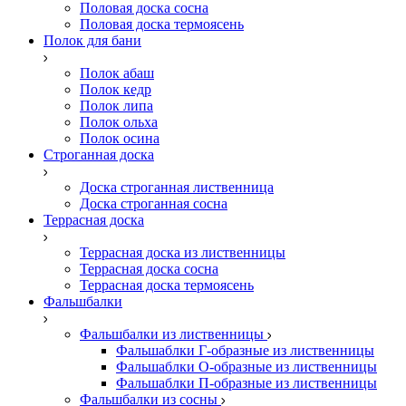
Половая доска сосна
Половая доска термоясень
Полок для бани
Полок абаш
Полок кедр
Полок липа
Полок ольха
Полок осина
Строганная доска
Доска строганная лиственница
Доска строганная сосна
Террасная доска
Террасная доска из лиственницы
Террасная доска сосна
Террасная доска термоясень
Фальшбалки
Фальшбалки из лиственницы
Фальшаблки Г-образные из лиственницы
Фальшаблки О-образные из лиственницы
Фальшаблки П-образные из лиственницы
Фальшбалки из сосны