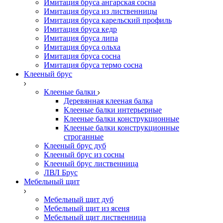
Имитация бруса ангарская сосна
Имитация бруса из лиственницы
Имитация бруса карельский профиль
Имитация бруса кедр
Имитация бруса липа
Имитация бруса ольха
Имитация бруса сосна
Имитация бруса термо сосна
Клееный брус
Клееные балки
Деревянная клееная балка
Клееные балки интерьерные
Клееные балки конструкционные
Клееные балки конструкционные
строганные
Клееный брус дуб
Клееный брус из сосны
Клееный брус лиственница
ЛВЛ Брус
Мебельный щит
Мебельный щит дуб
Мебельный щит из ясеня
Мебельный щит лиственница