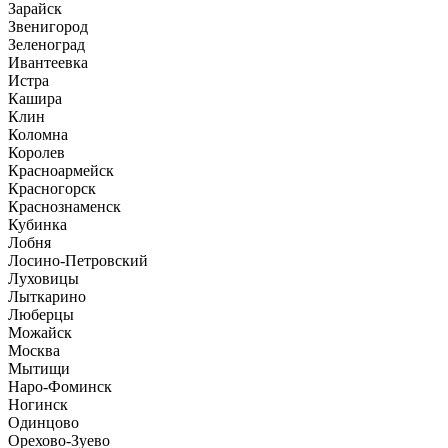
Зарайск
Звенигород
Зеленоград
Ивантеевка
Истра
Кашира
Клин
Коломна
Королев
Красноармейск
Красногорск
Краснознаменск
Кубинка
Лобня
Лосино-Петровский
Луховицы
Лыткарино
Люберцы
Можайск
Москва
Мытищи
Наро-Фоминск
Ногинск
Одинцово
Орехово-Зуево