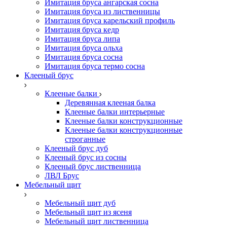
Имитация бруса ангарская сосна
Имитация бруса из лиственницы
Имитация бруса карельский профиль
Имитация бруса кедр
Имитация бруса липа
Имитация бруса ольха
Имитация бруса сосна
Имитация бруса термо сосна
Клееный брус
Клееные балки
Деревянная клееная балка
Клееные балки интерьерные
Клееные балки конструкционные
Клееные балки конструкционные
строганные
Клееный брус дуб
Клееный брус из сосны
Клееный брус лиственница
ЛВЛ Брус
Мебельный щит
Мебельный щит дуб
Мебельный щит из ясеня
Мебельный щит лиственница