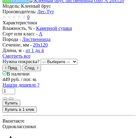
Топ
Новинка
Модель:
Клееный брус
Производитель:
Лес-Тут
0
Характеристики
Влажность, % -
Камерной сушки
Сорт или класс -
А
Порода -
Лиственница
Сечение, мм -
20x120
Длина, м -
от 1 до 4
Смотреть все
Нужна покраска?
Пред.
След.
В наличии
449 руб.
/ пог. м.
Нашли дешевле ?
Купить
Купить в 1 клик
Вконтакте
Одноклассники