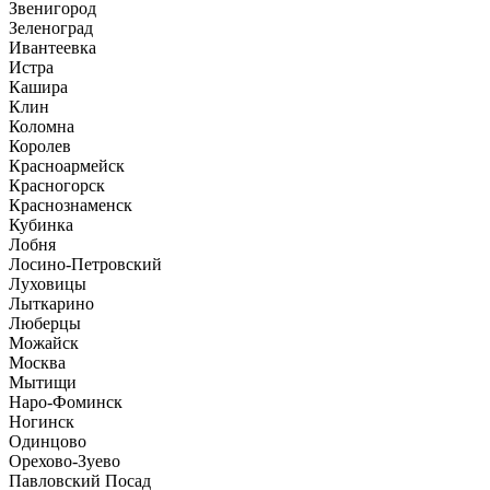
Звенигород
Зеленоград
Ивантеевка
Истра
Кашира
Клин
Коломна
Королев
Красноармейск
Красногорск
Краснознаменск
Кубинка
Лобня
Лосино-Петровский
Луховицы
Лыткарино
Люберцы
Можайск
Москва
Мытищи
Наро-Фоминск
Ногинск
Одинцово
Орехово-Зуево
Павловский Посад