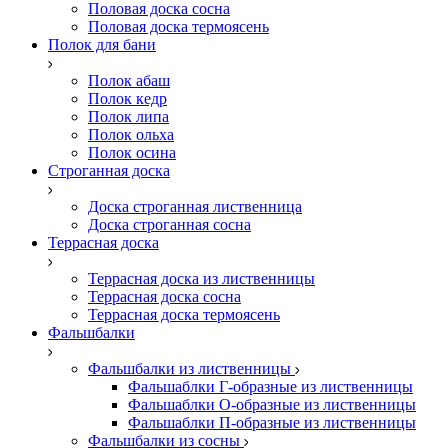
Половая доска сосна
Половая доска термоясень
Полок для бани
Полок абаш
Полок кедр
Полок липа
Полок ольха
Полок осина
Строганная доска
Доска строганная лиственница
Доска строганная сосна
Террасная доска
Террасная доска из лиственницы
Террасная доска сосна
Террасная доска термоясень
Фальшбалки
Фальшбалки из лиственницы
Фальшаблки Г-образные из лиственницы
Фальшаблки О-образные из лиственницы
Фальшаблки П-образные из лиственницы
Фальшбалки из сосны