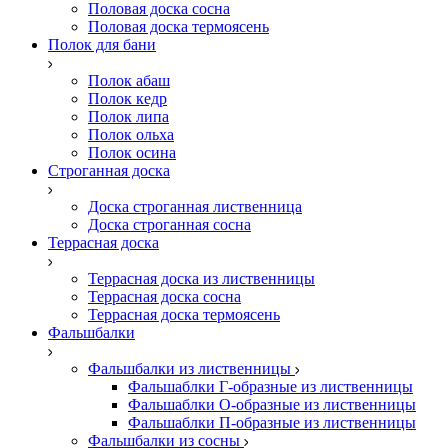
Половая доска сосна
Половая доска термоясень
Полок для бани
Полок абаш
Полок кедр
Полок липа
Полок ольха
Полок осина
Строганная доска
Доска строганная лиственница
Доска строганная сосна
Террасная доска
Террасная доска из лиственницы
Террасная доска сосна
Террасная доска термоясень
Фальшбалки
Фальшбалки из лиственницы
Фальшаблки Г-образные из лиственницы
Фальшаблки О-образные из лиственницы
Фальшаблки П-образные из лиственницы
Фальшбалки из сосны