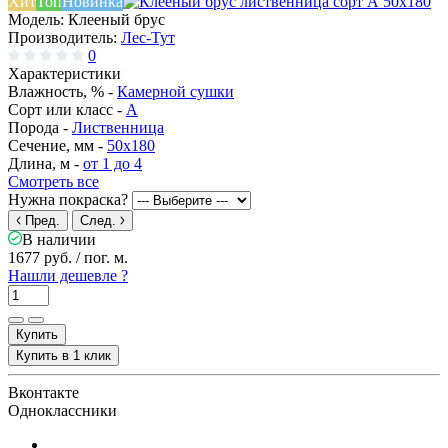
Хит
Топ
Новинка
Модель:
Клееный брус
Производитель:
Лес-Тут
0
Характеристики
Влажность, % -
Камерной сушки
Сорт или класс -
А
Порода -
Лиственница
Сечение, мм -
50x180
Длина, м -
от 1 до 4
Смотреть все
Нужна покраска?
Пред.
След.
В наличии
1677 руб.
/ пог. м.
Нашли дешевле ?
Купить
Купить в 1 клик
Вконтакте
Одноклассники