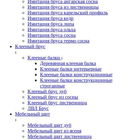
Имитация бруса ангарская сосна
Имитация бруса из лиственницы
Имитация бруса карельский профиль
Имитация бруса кедр
Имитация бруса липа
Имитация бруса ольха
Имитация бруса сосна
Имитация бруса термо сосна
Клееный брус
Клееные балки
Деревянная клееная балка
Клееные балки интерьерные
Клееные балки конструкционные
Клееные балки конструкционные
строганные
Клееный брус дуб
Клееный брус из сосны
Клееный брус лиственница
ЛВЛ Брус
Мебельный щит
Мебельный щит дуб
Мебельный щит из ясеня
Мебельный щит лиственница