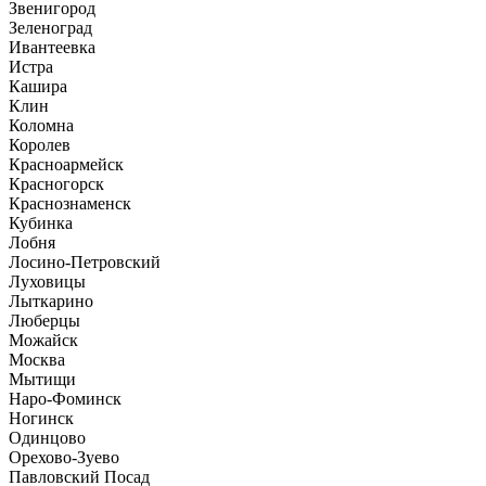
Звенигород
Зеленоград
Ивантеевка
Истра
Кашира
Клин
Коломна
Королев
Красноармейск
Красногорск
Краснознаменск
Кубинка
Лобня
Лосино-Петровский
Луховицы
Лыткарино
Люберцы
Можайск
Москва
Мытищи
Наро-Фоминск
Ногинск
Одинцово
Орехово-Зуево
Павловский Посад