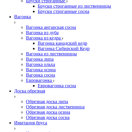
Бруски строганные
Бруски строганные из лиственницы
Бруски строганные сосна
Вагонка
Вагонка ангарская сосна
Вагонка из дуба
Вагонка из кедра
Вагонка канадский кедр
Вагонка Сибирский Кедр
Вагонка из лиственницы
Вагонка липа
Вагонка ольха
Вагонка осина
Вагонка сосна
Евровагонка
Евровагонка сосна
Доска обрезная
Обрезная доска липа
Обрезная доска лиственница
Обрезная доска осина
Обрезная доска сосна
Имитация бруса