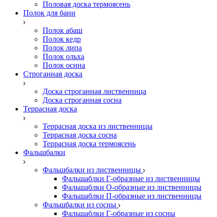
Половая доска термоясень
Полок для бани
Полок абаш
Полок кедр
Полок липа
Полок ольха
Полок осина
Строганная доска
Доска строганная лиственница
Доска строганная сосна
Террасная доска
Террасная доска из лиственницы
Террасная доска сосна
Террасная доска термоясень
Фальшбалки
Фальшбалки из лиственницы
Фальшаблки Г-образные из лиственницы
Фальшаблки О-образные из лиственницы
Фальшаблки П-образные из лиственницы
Фальшбалки из сосны
Фальшаблки Г-образные из сосны