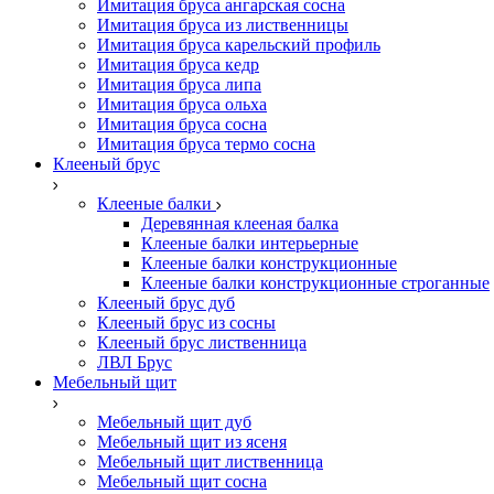
Имитация бруса ангарская сосна
Имитация бруса из лиственницы
Имитация бруса карельский профиль
Имитация бруса кедр
Имитация бруса липа
Имитация бруса ольха
Имитация бруса сосна
Имитация бруса термо сосна
Клееный брус
Клееные балки
Деревянная клееная балка
Клееные балки интерьерные
Клееные балки конструкционные
Клееные балки конструкционные строганные
Клееный брус дуб
Клееный брус из сосны
Клееный брус лиственница
ЛВЛ Брус
Мебельный щит
Мебельный щит дуб
Мебельный щит из ясеня
Мебельный щит лиственница
Мебельный щит сосна