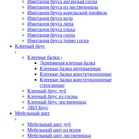
Имитация бруса ангарская сосна
Имитация бруса из лиственницы
Имитация бруса карельский профиль
Имитация бруса кедр
Имитация бруса липа
Имитация бруса ольха
Имитация бруса сосна
Имитация бруса термо сосна
Клееный брус
Клееные балки
Деревянная клееная балка
Клееные балки интерьерные
Клееные балки конструкционные
Клееные балки конструкционные
строганные
Клееный брус дуб
Клееный брус из сосны
Клееный брус лиственница
ЛВЛ Брус
Мебельный щит
Мебельный щит дуб
Мебельный щит из ясеня
Мебельный щит лиственница