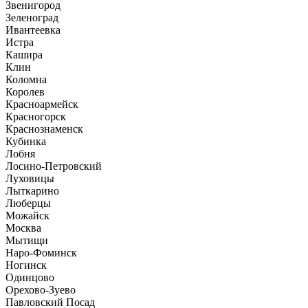
Звенигород
Зеленоград
Ивантеевка
Истра
Кашира
Клин
Коломна
Королев
Красноармейск
Красногорск
Краснознаменск
Кубинка
Лобня
Лосино-Петровский
Луховицы
Лыткарино
Люберцы
Можайск
Москва
Мытищи
Наро-Фоминск
Ногинск
Одинцово
Орехово-Зуево
Павловский Посад