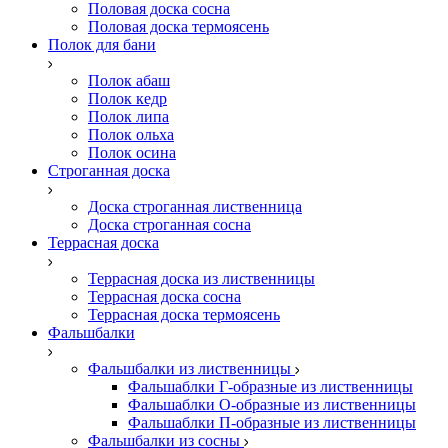
Половая доска сосна
Половая доска термоясень
Полок для бани
Полок абаш
Полок кедр
Полок липа
Полок ольха
Полок осина
Строганная доска
Доска строганная лиственница
Доска строганная сосна
Террасная доска
Террасная доска из лиственницы
Террасная доска сосна
Террасная доска термоясень
Фальшбалки
Фальшбалки из лиственницы
Фальшаблки Г-образные из лиственницы
Фальшаблки О-образные из лиственницы
Фальшаблки П-образные из лиственницы
Фальшбалки из сосны