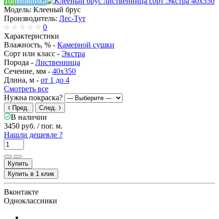
Топ
Новинка
Модель:
Клееный брус
Производитель:
Лес-Тут
0
Характеристики
Влажность, % -
Камерной сушки
Сорт или класс -
Экстра
Порода -
Лиственница
Сечение, мм -
40x350
Длина, м -
от 1 до 4
Смотреть все
Нужна покраска?
Пред.
След.
В наличии
3450 руб.
/ пог. м.
Нашли дешевле ?
Купить
Купить в 1 клик
Вконтакте
Одноклассники