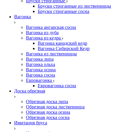
Бруски строганные
Бруски строганные из лиственницы
Бруски строганные сосна
Вагонка
Вагонка ангарская сосна
Вагонка из дуба
Вагонка из кедра
Вагонка канадский кедр
Вагонка Сибирский Кедр
Вагонка из лиственницы
Вагонка липа
Вагонка ольха
Вагонка осина
Вагонка сосна
Евровагонка
Евровагонка сосна
Доска обрезная
Обрезная доска липа
Обрезная доска лиственница
Обрезная доска осина
Обрезная доска сосна
Имитация бруса