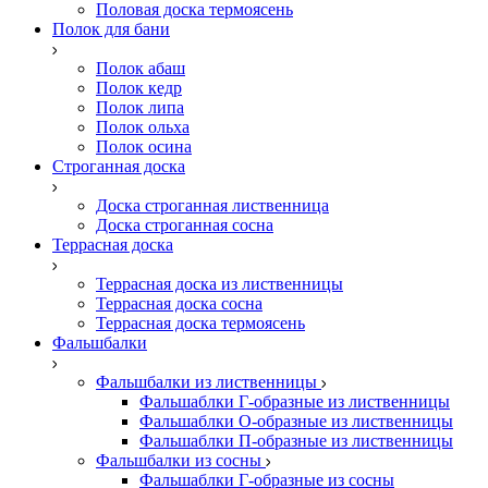
Половая доска термоясень
Полок для бани
Полок абаш
Полок кедр
Полок липа
Полок ольха
Полок осина
Строганная доска
Доска строганная лиственница
Доска строганная сосна
Террасная доска
Террасная доска из лиственницы
Террасная доска сосна
Террасная доска термоясень
Фальшбалки
Фальшбалки из лиственницы
Фальшаблки Г-образные из лиственницы
Фальшаблки О-образные из лиственницы
Фальшаблки П-образные из лиственницы
Фальшбалки из сосны
Фальшаблки Г-образные из сосны