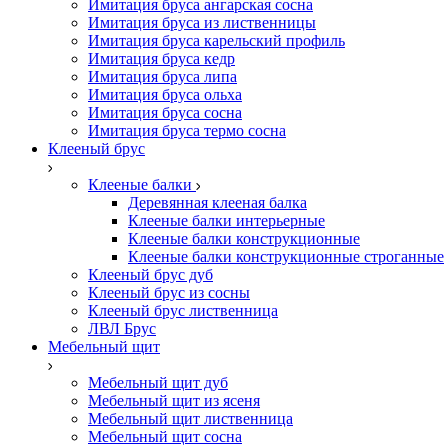
Имитация бруса ангарская сосна
Имитация бруса из лиственницы
Имитация бруса карельский профиль
Имитация бруса кедр
Имитация бруса липа
Имитация бруса ольха
Имитация бруса сосна
Имитация бруса термо сосна
Клееный брус
Клееные балки
Деревянная клееная балка
Клееные балки интерьерные
Клееные балки конструкционные
Клееные балки конструкционные строганные
Клееный брус дуб
Клееный брус из сосны
Клееный брус лиственница
ЛВЛ Брус
Мебельный щит
Мебельный щит дуб
Мебельный щит из ясеня
Мебельный щит лиственница
Мебельный щит сосна