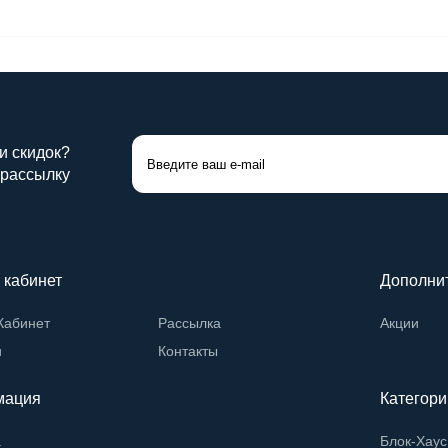
 и скидок?
 рассылку
 кабинет
Дополни
Кабинет
Рассылка
Акции
и
Контакты
мация
Категори
а
Блок-Хаус