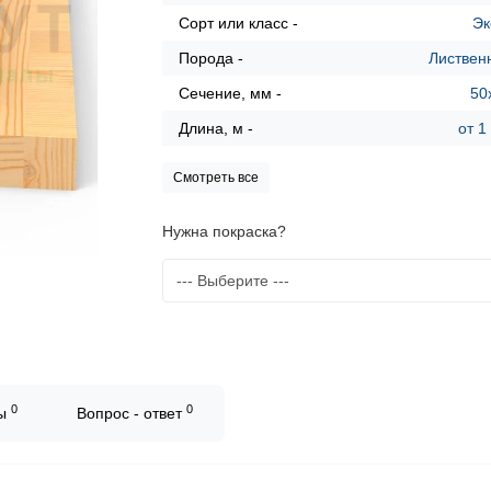
Сорт или класс -
Эк
Порода -
Листвен
Сечение, мм -
50
Длина, м -
от 1
Смотреть все
Нужна покраска?
0
0
вы
Вопрос - ответ