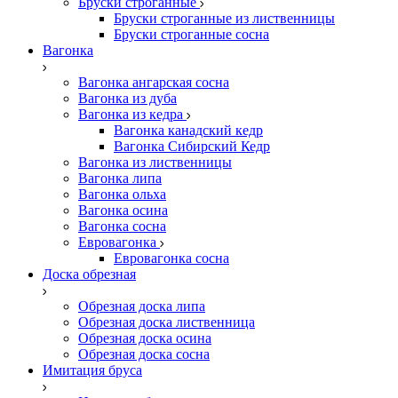
Бруски строганные
Бруски строганные из лиственницы
Бруски строганные сосна
Вагонка
Вагонка ангарская сосна
Вагонка из дуба
Вагонка из кедра
Вагонка канадский кедр
Вагонка Сибирский Кедр
Вагонка из лиственницы
Вагонка липа
Вагонка ольха
Вагонка осина
Вагонка сосна
Евровагонка
Евровагонка сосна
Доска обрезная
Обрезная доска липа
Обрезная доска лиственница
Обрезная доска осина
Обрезная доска сосна
Имитация бруса