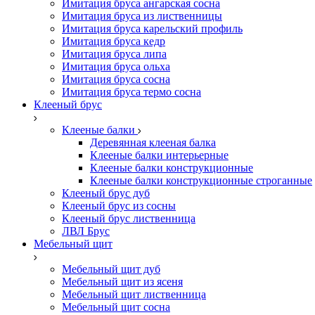
Имитация бруса ангарская сосна
Имитация бруса из лиственницы
Имитация бруса карельский профиль
Имитация бруса кедр
Имитация бруса липа
Имитация бруса ольха
Имитация бруса сосна
Имитация бруса термо сосна
Клееный брус
Клееные балки
Деревянная клееная балка
Клееные балки интерьерные
Клееные балки конструкционные
Клееные балки конструкционные строганные
Клееный брус дуб
Клееный брус из сосны
Клееный брус лиственница
ЛВЛ Брус
Мебельный щит
Мебельный щит дуб
Мебельный щит из ясеня
Мебельный щит лиственница
Мебельный щит сосна