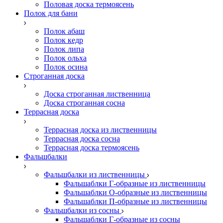
Половая доска термоясень
Полок для бани
Полок абаш
Полок кедр
Полок липа
Полок ольха
Полок осина
Строганная доска
Доска строганная лиственница
Доска строганная сосна
Террасная доска
Террасная доска из лиственницы
Террасная доска сосна
Террасная доска термоясень
Фальшбалки
Фальшбалки из лиственницы
Фальшаблки Г-образные из лиственницы
Фальшаблки О-образные из лиственницы
Фальшаблки П-образные из лиственницы
Фальшбалки из сосны
Фальшаблки Г-образные из сосны