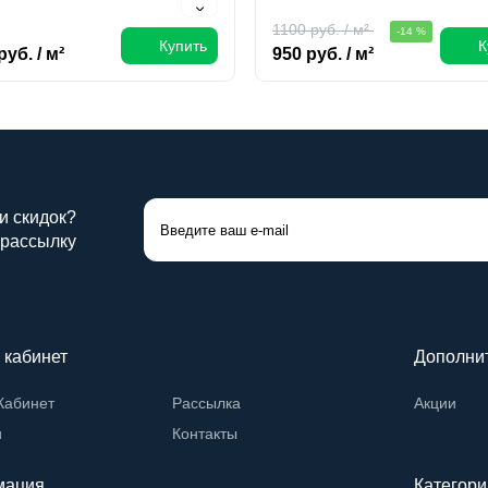
1100 руб. / м²
-14 %
Купить
К
руб. / м²
950 руб. / м²
 и скидок?
 рассылку
 кабинет
Дополни
Кабинет
Рассылка
Акции
и
Контакты
мация
Категори