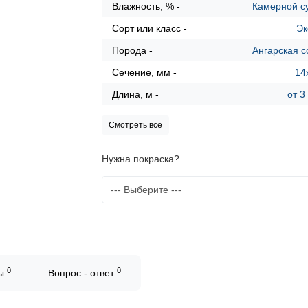
Влажность, % -
Камерной с
Сорт или класс -
Эк
Порода -
Ангарская с
Сечение, мм -
14
Длина, м -
от 3
Смотреть все
Нужна покраска?
0
0
вы
Вопрос - ответ