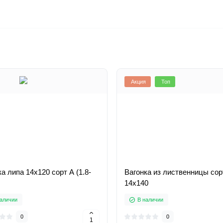
Акция
Топ
а липа 14х120 сорт А (1.8-
Вагонка из лиственницы сор
14х140
наличии
В наличии
0
0